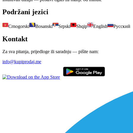
Podržani jezici
Crnogorski
Bosanski
Srpski
Shqip
English
Русский
Kontakt
Za sva pitanja, prijedloge ili saradnju — pišite nam:
info@kupiprodaj.me