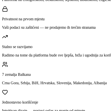
Privatnost na prvom mjestu
Vaši podaci su zaštićeni — ne prodajemo ih trećim stranama
Stalno se razvijamo
Radimo na tome da platforma bude sve ljepša, brža i ugodnija za kori
7 zemalja Balkana
Crna Gora, Srbija, BiH, Hrvatska, Slovenija, Makedonija, Albanija
Jednostavno korišćenje
Intuitivan dizajn — postavi oglas za manje od minute