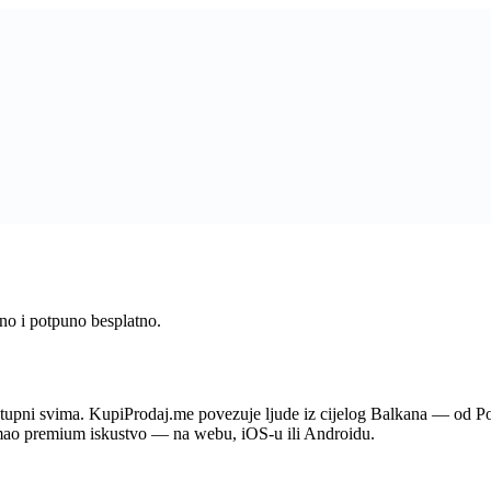
rno i potpuno besplatno.
ostupni svima. KupiProdaj.me povezuje ljude iz cijelog Balkana — od P
imao premium iskustvo — na webu, iOS-u ili Androidu.