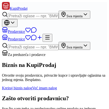
KupiProdaj
Sva mjesta
Prodavnice
Prodavnice
Sva mjesta
Za preduzeća i prodavce
Biznis na KupiProdaj
Otvorite svoju prodavnicu, privucite kupce i upravljajte oglasima sa
jednog mjesta. Besplatno.
Kreiraj biznis nalog
Već imam nalog
Zašto otvoriti prodavnicu?
Sve što vam treba za profesionalnu online prodaju na jednom