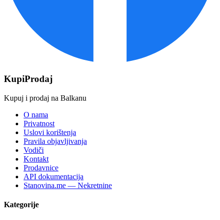
KupiProdaj
Kupuj i prodaj na Balkanu
O nama
Privatnost
Uslovi korištenja
Pravila objavljivanja
Vodiči
Kontakt
Prodavnice
API dokumentacija
Stanovina.me —
Nekretnine
Kategorije