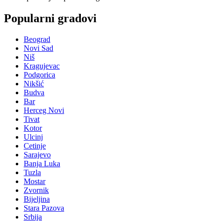
Popularni gradovi
Beograd
Novi Sad
Niš
Kragujevac
Podgorica
Nikšić
Budva
Bar
Herceg Novi
Tivat
Kotor
Ulcinj
Cetinje
Sarajevo
Banja Luka
Tuzla
Mostar
Zvornik
Bijeljina
Stara Pazova
Srbija