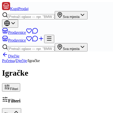
KupiProdaj
Sva mjesta
Prodavnice
Prodavnice
Sva mjesta
Dječije
Početna
/
Dječije
/
Igračke
Igračke
Filteri
Filteri