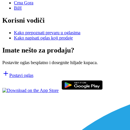
Crna Gora
BiH
Korisni vodiči
Kako prepoznati prevaru u oglasima
Kako napisati oglas koji prodaje
Imate nešto za prodaju?
Postavite oglas besplatno i dosegnite hiljade kupaca.
Postavi oglas