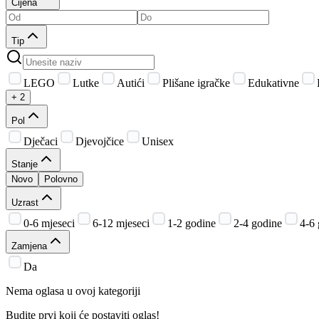
Cijena
Tip
LEGO
Lutke
Autići
Plišane igračke
Edukativne
+ 2
Pol
Dječaci
Djevojčice
Unisex
Stanje
Novo
Polovno
Uzrast
0-6 mjeseci
6-12 mjeseci
1-2 godine
2-4 godine
4-6
Zamjena
Da
Nema oglasa u ovoj kategoriji
Budite prvi koji će postaviti oglas!