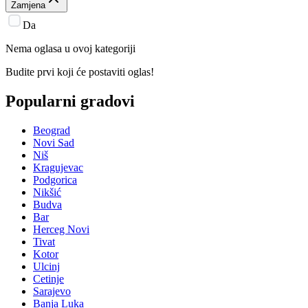
Zamjena
Da
Nema oglasa u ovoj kategoriji
Budite prvi koji će postaviti oglas!
Popularni gradovi
Beograd
Novi Sad
Niš
Kragujevac
Podgorica
Nikšić
Budva
Bar
Herceg Novi
Tivat
Kotor
Ulcinj
Cetinje
Sarajevo
Banja Luka