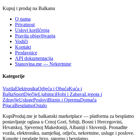
Kupuj i prodaj na Balkanu
O nama
Privatnost
Uslovi korišćenja
Pravila objavljivanja
Vodiči
Kontakt
Prodavnice
API dokumentacija
Stanovina.me —
Nekretnine
Kategorije
Vozila
Elektronika
Odjeća i Obuća
Kuća i
Bašta
Sport
Dječije
Ljubimci
Hobi i Zabava
Ljepota i
Zdravlje
Usluge
Poslovi
Biznis i Oprema
Domaća
Pijaca
Besplatno
Ostalo
KupiProdaj.me je balkanski marketplace — platforma za besplatno
postavljanje oglasa u Crnoj Gori, Srbiji, Bosni i Hercegovini,
Hrvatskoj, Sjevernoj Makedoniji, Albaniji i Sloveniji. Pronađite
vozila, elektroniku, namještaj, odjeću, nekretnine, usluge i poslove.
Kupujte i prodajte brzo, sigurno i besplatno.