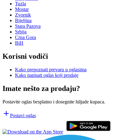
Tuzla
Mostar
Zvornik
Bijeljina
Stara Pazova
Srbija
Crna Gora
BiH
Korisni vodiči
Kako prepoznati prevaru u oglasima
Kako napisati oglas koji prodaje
Imate nešto za prodaju?
Postavite oglas besplatno i dosegnite hiljade kupaca.
Postavi oglas