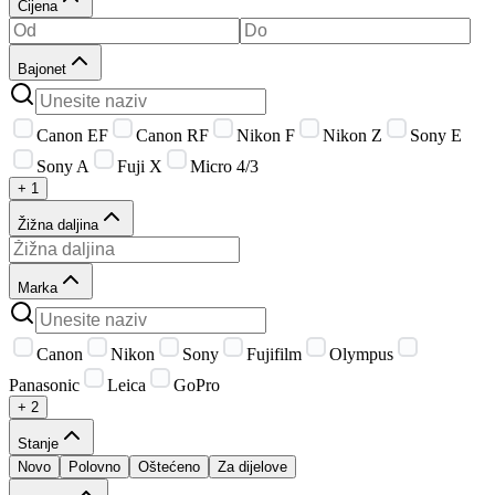
Cijena
Bajonet
Canon EF
Canon RF
Nikon F
Nikon Z
Sony E
Sony A
Fuji X
Micro 4/3
+ 1
Žižna daljina
Marka
Canon
Nikon
Sony
Fujifilm
Olympus
Panasonic
Leica
GoPro
+ 2
Stanje
Novo
Polovno
Oštećeno
Za dijelove