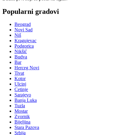
Popularni gradovi
Beograd
Novi Sad
Niš
Kragujevac
Podgorica
Nikšić
Budva
Bar
Herceg Novi
Tivat
Kotor
Ulcinj
Cetinje
Sarajevo
Banja Luka
Tuzla
Mostar
Zvornik
Bijeljina
Stara Pazova
Srbija