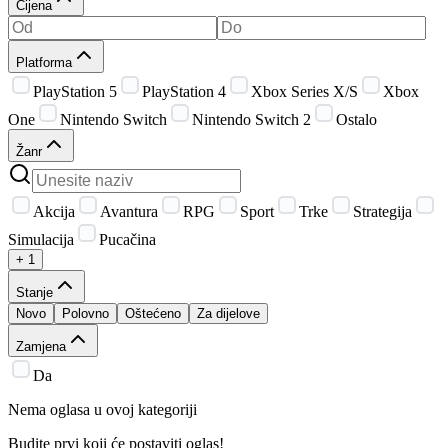
Cijena
Platforma
PlayStation 5
PlayStation 4
Xbox Series X/S
Xbox
One
Nintendo Switch
Nintendo Switch 2
Ostalo
Žanr
Akcija
Avantura
RPG
Sport
Trke
Strategija
Simulacija
Pucačina
+ 1
Stanje
Novo
Polovno
Oštećeno
Za dijelove
Zamjena
Da
Nema oglasa u ovoj kategoriji
Budite prvi koji će postaviti oglas!