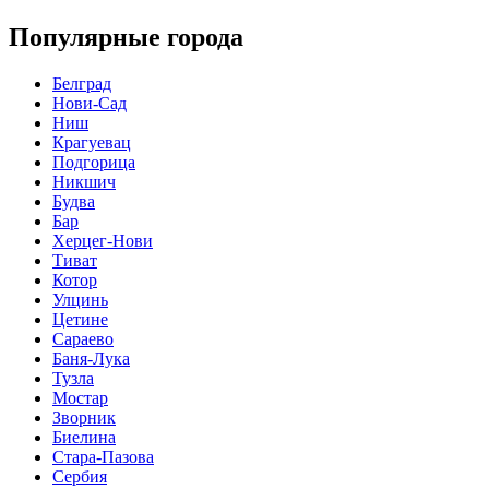
Популярные города
Белград
Нови-Сад
Ниш
Крагуевац
Подгорица
Никшич
Будва
Бар
Херцег-Нови
Тиват
Котор
Улцинь
Цетине
Сараево
Баня-Лука
Тузла
Мостар
Зворник
Биелина
Стара-Пазова
Сербия