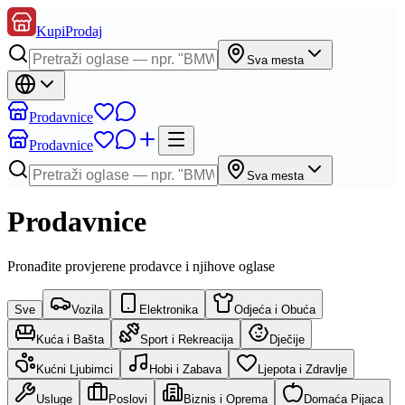
KupiProdaj
Sva mesta
Prodavnice
Prodavnice
Sva mesta
Prodavnice
Pronađite provjerene prodavce i njihove oglase
Sve
Vozila
Elektronika
Odjeća i Obuća
Kuća i Bašta
Sport i Rekreacija
Dječije
Kućni Ljubimci
Hobi i Zabava
Ljepota i Zdravlje
Usluge
Poslovi
Biznis i Oprema
Domaća Pijaca