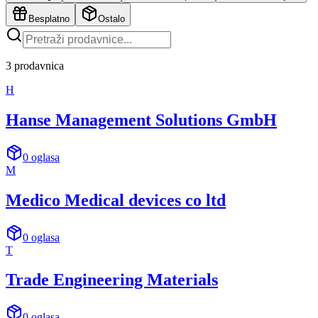
Besplatno
Ostalo
3
prodavnica
H
Hanse Management Solutions GmbH
0
oglasa
M
Medico Medical devices co ltd
0
oglasa
T
Trade Engineering Materials
0
oglasa