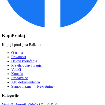
KupiProdaj
Kupuj i prodaj na Balkanu
O nama
Privatnost
Uslovi korišćenja
Pravila objavljivanja
Vodiči
Kontakt
Prodavnice
API dokumentacija
Stanovina.me —
Nekretnine
Kategorije
Vozila
Elektronika
Odeća i Obuća
Kuća i